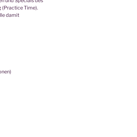
en und Specials des
g (Practice Time).
lle damit
onen)