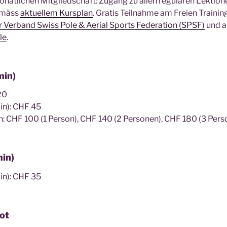
monatlichen Mitgliedschaft: Zugang zu allen regulären Lektion
emäss
aktuellem Kursplan
. Gratis Teilnahme am Freien Trainin
 Verband Swiss Pole & Aerial Sports Federation (SPSF)
und a
le
.
min)
20
-in): CHF 45
n: CHF 100 (1 Person), CHF 140 (2 Personen), CHF 180 (3 Pers
min)
-in): CHF 35
ot